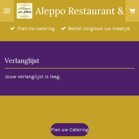
Ga
Aleppo Restaurant & Ca
direct
naar
Plan Uw catering
Bestel zorgloos uw maatijd
de
hoofdinhoud
Verlanglijst
Jouw verlanglijst is leeg.
Plan uw Catering